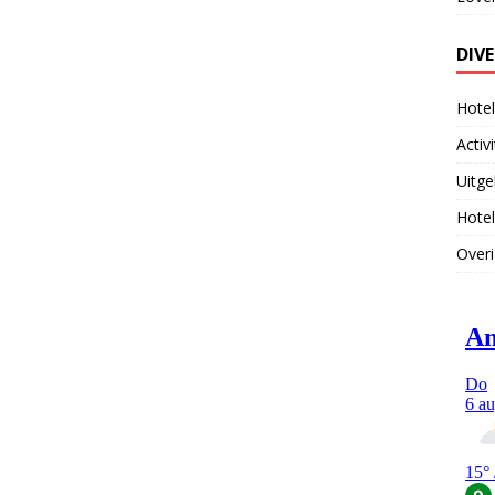
DIV
Hote
Activ
Uitge
Hotel
Overi