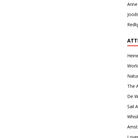
Anne 
Jood
Redli
ATT
Hein
World
Natur
The 
De W
Sail
Whisk
Amst
Lover