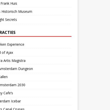
Frank Huis
s Historisch Museum
ght Secrets
RACTIES
eken Experience
 of Ajax
a Artis Magistra
Amsterdam Dungeon
allen
 Amsterdam 2030
y Cafe’s
erdam Icebar
s Canal Cruises