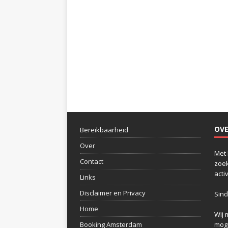
OV
Bereikbaarheid
Over
Met 
Contact
zoek
acti
Links
Disclaimer en Privacy
Sind
Home
Wij 
Booking Amsterdam
moge