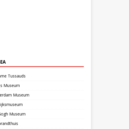
EA
me Tussauds
els Museum
erdam Museum
Rijksmuseum
Gogh Museum
randthuis