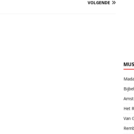
VOLGENDE
MUS
Mada
Bijb
Amst
Het 
Van 
Remb