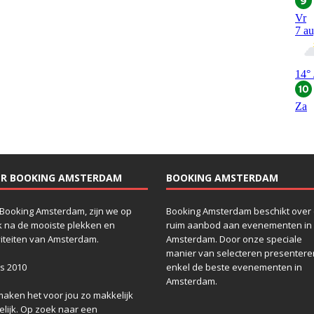
ER BOOKING AMSTERDAM
BOOKING AMSTERDAM
Booking Amsterdam, zijn we op
Booking Amsterdam beschikt over
 na de mooiste plekken en
ruim aanbod aan evenementen in
viteiten van Amsterdam.
Amsterdam. Door onze speciale
manier van selecteren presenteren
s 2010
enkel de beste evenementen in
Amsterdam.
maken het voor jou zo makkelijk
lijk. Op zoek naar een