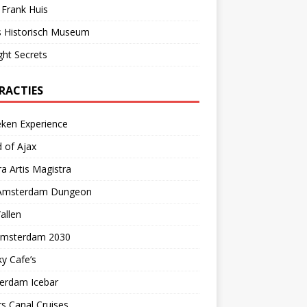
Frank Huis
s Historisch Museum
ght Secrets
RACTIES
eken Experience
 of Ajax
a Artis Magistra
Amsterdam Dungeon
allen
 Amsterdam 2030
y Cafe’s
erdam Icebar
s Canal Cruises