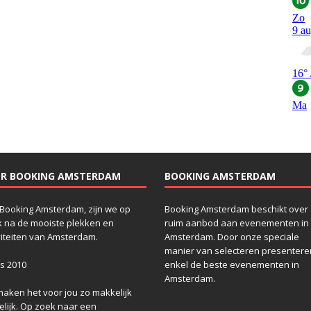
ER BOOKING AMSTERDAM
BOOKING AMSTERDAM
Booking Amsterdam, zijn we op
Booking Amsterdam beschikt over
 na de mooiste plekken en
ruim aanbod aan evenementen in
viteiten van Amsterdam.
Amsterdam. Door onze speciale
manier van selecteren presenteren
s 2010
enkel de beste evenementen in
Amsterdam.
maken het voor jou zo makkelijk
lijk. Op zoek naar een