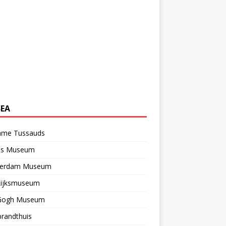
EA
me Tussauds
els Museum
erdam Museum
Rijksmuseum
Gogh Museum
randthuis