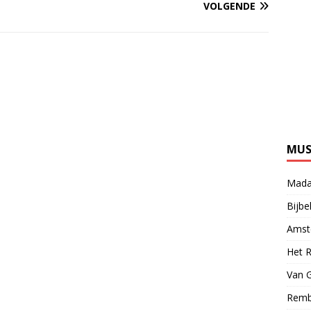
VOLGENDE
MUS
Mada
Bijb
Amst
Het 
Van 
Remb