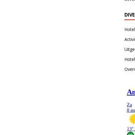
DIV
Hote
Activ
Uitge
Hotel
Overi