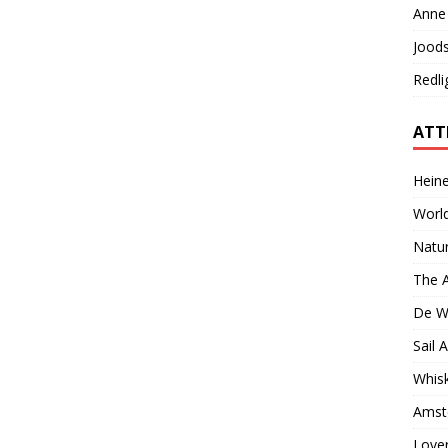
Anne 
Jood
Redli
ATT
Hein
World
Natur
The 
De W
Sail
Whisk
Amst
Lover