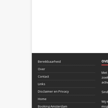
OV
Bereikbaarheid
Over
Met 
Contact
zoek
acti
Links
Disclaimer en Privacy
Sind
Home
Wij 
Booking Amsterdam
moge