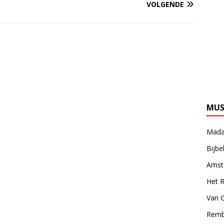
VOLGENDE
MUS
Mada
Bijb
Amst
Het 
Van 
Remb