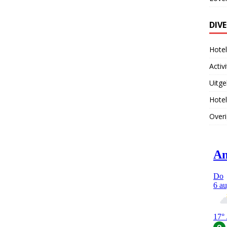
DIV
Hote
Activ
Uitge
Hotel
Overi