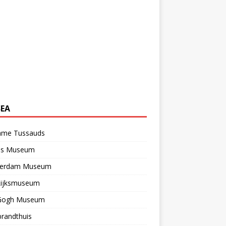
EA
me Tussauds
els Museum
erdam Museum
Rijksmuseum
Gogh Museum
randthuis