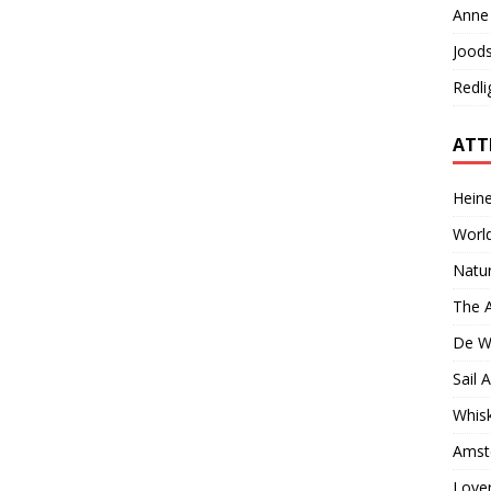
Anne 
Jood
Redli
ATT
Hein
World
Natur
The 
De W
Sail
Whisk
Amst
Lover