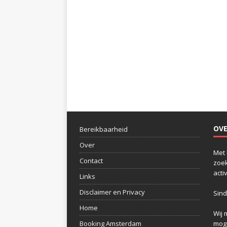
OV
Bereikbaarheid
Over
Met 
Contact
zoek
acti
Links
Disclaimer en Privacy
Sind
Home
Wij 
Booking Amsterdam
moge