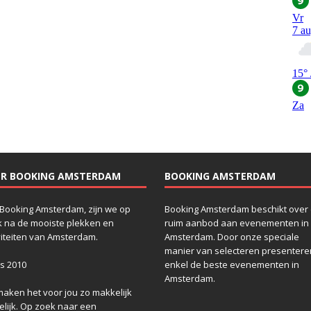
ER BOOKING AMSTERDAM
BOOKING AMSTERDAM
Booking Amsterdam, zijn we op
Booking Amsterdam beschikt over
 na de mooiste plekken en
ruim aanbod aan evenementen in
viteiten van Amsterdam.
Amsterdam. Door onze speciale
manier van selecteren presenteren
s 2010
enkel de beste evenementen in
Amsterdam.
maken het voor jou zo makkelijk
lijk. Op zoek naar een