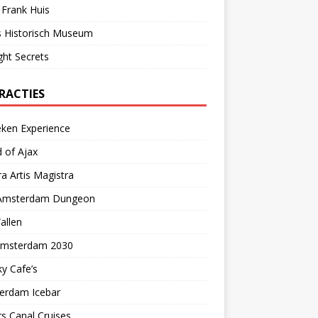
Frank Huis
s Historisch Museum
ght Secrets
RACTIES
eken Experience
 of Ajax
a Artis Magistra
Amsterdam Dungeon
allen
 Amsterdam 2030
y Cafe’s
erdam Icebar
s Canal Cruises